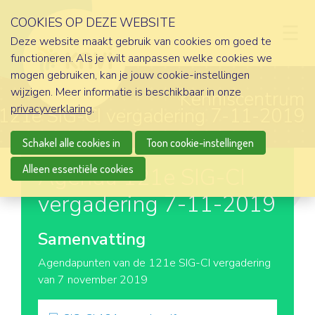
COOKIES OP DEZE WEBSITE
D
Deze website maakt gebruik van cookies om goed te
functioneren. Als je wilt aanpassen welke cookies we
mogen gebruiken, kan je jouw cookie-instellingen
wijzigen. Meer informatie is beschikbaar in onze
Kenniscentrum
privacyverklaring
.
121e SIG-CI vergadering 7-11-2019
Schakel alle cookies in
Toon cookie-instellingen
Alleen essentiële cookies
Agenda 121e SIG-CI
vergadering 7-11-2019
Samenvatting
Agendapunten van de 121e SIG-CI vergadering
van 7 november 2019