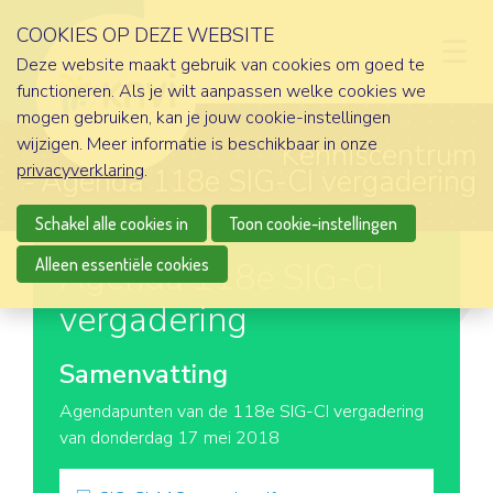
COOKIES OP DEZE WEBSITE
D
Deze website maakt gebruik van cookies om goed te
functioneren. Als je wilt aanpassen welke cookies we
mogen gebruiken, kan je jouw cookie-instellingen
wijzigen. Meer informatie is beschikbaar in onze
Kenniscentrum
privacyverklaring
.
Agenda 118e SIG-CI vergadering
Schakel alle cookies in
Toon cookie-instellingen
Alleen essentiële cookies
Agenda 118e SIG-CI
vergadering
Samenvatting
Agendapunten van de 118e SIG-CI vergadering
van donderdag 17 mei 2018