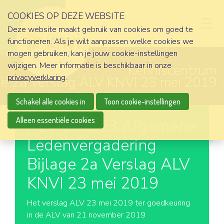
COOKIES OP DEZE WEBSITE
D
Deze website maakt gebruik van cookies om goed te
functioneren. Als je wilt aanpassen welke cookies we
mogen gebruiken, kan je jouw cookie-instellingen
wijzigen. Meer informatie is beschikbaar in onze
Kenniscentrum
privacyverklaring
.
e 2a Verslag ALV KNVI 23 mei 2019
Schakel alle cookies in
Toon cookie-instellingen
Alleen essentiële cookies
ALV 190523 Algemene
Ledenvergadering
Bijlage 2a Verslag ALV
KNVI 23 mei 2019
Het verslag ALV 23 mei 2019 ter goedkeuring
in de ALV van 21 november 2019