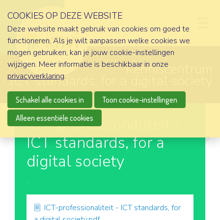
COOKIES OP DEZE WEBSITE
D
Deze website maakt gebruik van cookies om goed te
functioneren. Als je wilt aanpassen welke cookies we
mogen gebruiken, kan je jouw cookie-instellingen
wijzigen. Meer informatie is beschikbaar in onze
Kenniscentrum
privacyverklaring
.
 - ICT standards, for a digital society
Schakel alle cookies in
Toon cookie-instellingen
Alleen essentiële cookies
ICT-professionaliteit -
ICT standards, for a
digital society
.
ICT-professionaliteit - ICT standards, for
a digital society.pdf