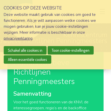
COOKIES OP DEZE WEBSITE
D
Deze website maakt gebruik van cookies om goed te
functioneren. Als je wilt aanpassen welke cookies we
mogen gebruiken, kan je jouw cookie-instellingen
wijzigen. Meer informatie is beschikbaar in onze
Kenniscentrum
privacyverklaring
.
ratieve Richtlijnen Penningmeesters
Schakel alle cookies in
Toon cookie-instellingen
Alleen essentiële cookies
Administratieve
Richtlijnen
Penningmeesters
Samenvatting
Voor het goed functioneren van de KNVI, de
interessegroepen, regio’s en de backoffice