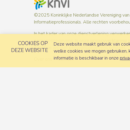
©2025 Koninklijke Nederlandse Vereniging van
Informatieprofessionals. Alle rechten voorbeho
In het kader van onze dienstverlening verwerken
persoonsgegevens. In onze
privacyverklaring
i
COOKIES OP
Deze website maakt gebruik van cooki
over hoe wij met persoonsgegevens omgaan.
DEZE WEBSITE
welke cookies we mogen gebruiken, ka
informatie is beschikbaar in onze
priva
Over ons
Contact