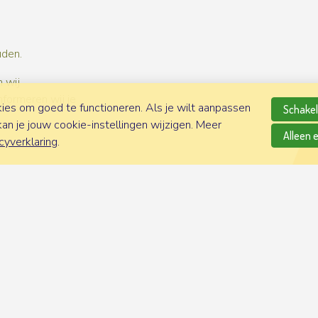
uden.
 wij
nformeren wij je
es om goed te functioneren. Als je wilt aanpassen
Schakel 
n je jouw cookie-instellingen wijzigen. Meer
Alleen 
cyverklaring
.