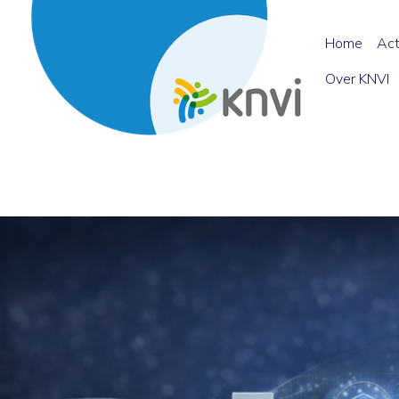
Home
Act
Over KNVI