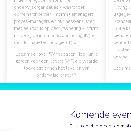
in de IV/IT‑governance binnen
Deze pa
onderwijsorganisaties - waaronder
Hoving, 
domeinarchitecten, informatiemanagers,
uitgegev
proces-managers en business‑analisten
Standaa
met een focus op bedrijfsvoering - inzicht
ISM elka
in hoe zij de informatievoorziening (IV) en
diensten
de informatietechnologie (IT) d...
behoefte
Probleem
Lees meer over "Whitepaper: Hoe kun je
bestaa...
zorgen voor een betere IV/IT, die waarde
toevoegt binnen het leveren van
Lees mee
onderwijsdiensten?"
Komende even
Er zijn op dit moment geen b