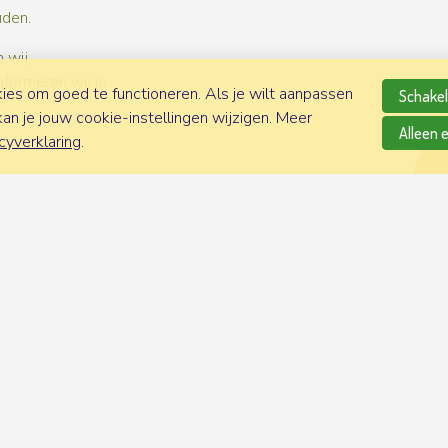
uden.
 wij
nformeren wij je
es om goed te functioneren. Als je wilt aanpassen
Schakel 
n je jouw cookie-instellingen wijzigen. Meer
Alleen 
cyverklaring
.