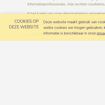
Informatieprofessionals. Alle rechten voorbeho
In het kader van onze dienstverlening verwerken
persoonsgegevens. In onze
privacyverklaring
i
COOKIES OP
Deze website maakt gebruik van cooki
over hoe wij met persoonsgegevens omgaan.
DEZE WEBSITE
welke cookies we mogen gebruiken, ka
informatie is beschikbaar in onze
priva
Over ons
Contact