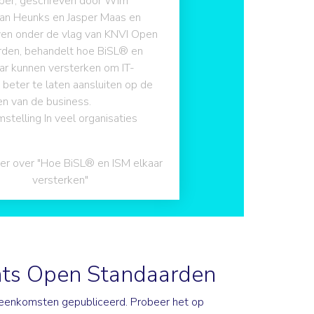
per, geschreven door Wim
Jan Heunks en Jasper Maas en
en onder de vlag van KNVI Open
rden, behandelt hoe BiSL® en
ar kunnen versterken om IT-
 beter te laten aansluiten op de
n van de business.
stelling In veel organisaties
r over "Hoe BiSL® en ISM elkaar
versterken"
ts Open Standaarden
ijeenkomsten gepubliceerd. Probeer het op