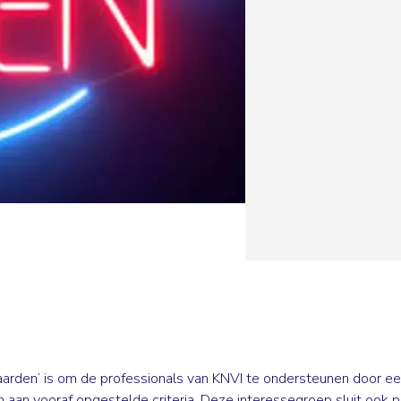
arden’ is om de professionals van KNVI te ondersteunen door ee
aan vooraf opgestelde criteria. Deze interessegroep sluit ook 