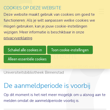
COOKIES OP DEZE WEBSITE
D
Deze website maakt gebruik van cookies om goed te
functioneren. Als je wilt aanpassen welke cookies we
mogen gebruiken, kan je jouw cookie-instellingen
wijzigen. Meer informatie is beschikbaar in onze
privacyverklaring
.
Schakel alle cookies in
Toon cookie-instellingen
BMI-dag - Utrecht
Alleen essentiële cookies
donderdag 22 mei 2025 van 10:00 uur tot 16:00 uur
bij
Universiteitsbibliotheek Binnenstad
De aanmeldperiode is voorbij
Op dit moment is het niet meer mogelijk om u alsnog aan te
melden omdat de aanmeldperiode voorbij is.