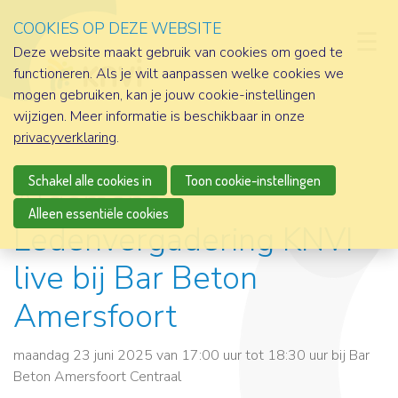
COOKIES OP DEZE WEBSITE
D
Deze website maakt gebruik van cookies om goed te
functioneren. Als je wilt aanpassen welke cookies we
mogen gebruiken, kan je jouw cookie-instellingen
wijzigen. Meer informatie is beschikbaar in onze
privacyverklaring
.
Schakel alle cookies in
Toon cookie-instellingen
Algemene
Alleen essentiële cookies
Ledenvergadering KNVI
live bij Bar Beton
Amersfoort
maandag 23 juni 2025 van 17:00 uur tot 18:30 uur
bij
Bar
Beton Amersfoort Centraal