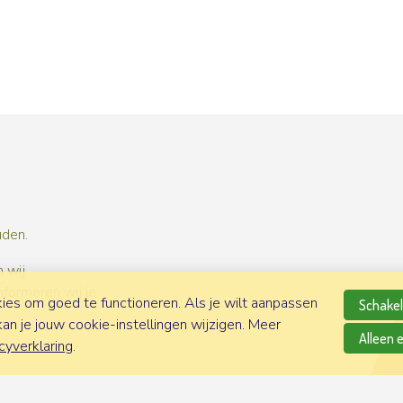
uden.
 wij
nformeren wij je
es om goed te functioneren. Als je wilt aanpassen
Schakel 
n je jouw cookie-instellingen wijzigen. Meer
Alleen 
cyverklaring
.