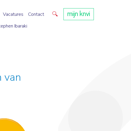
mijn knvi
Direct zoeken
Vacatures
Contact
tephen Ibaraki
n van