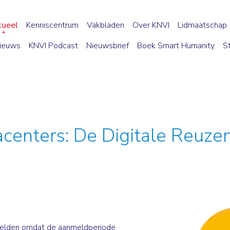
tueel
Kenniscentrum
Vakbladen
Over KNVI
Lidmaatschap
ieuws
KNVI Podcast
Nieuwsbrief
Boek Smart Humanity
S
centers: De Digitale Reuze
 melden omdat de aanmeldperiode