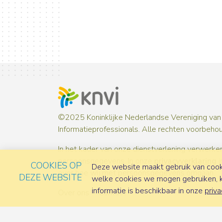
©2025 Koninklijke Nederlandse Vereniging van
Informatieprofessionals. Alle rechten voorbeho
In het kader van onze dienstverlening verwerken
persoonsgegevens. In onze
privacyverklaring
i
COOKIES OP
Deze website maakt gebruik van cooki
over hoe wij met persoonsgegevens omgaan.
DEZE WEBSITE
welke cookies we mogen gebruiken, ka
informatie is beschikbaar in onze
priva
Over ons
Contact