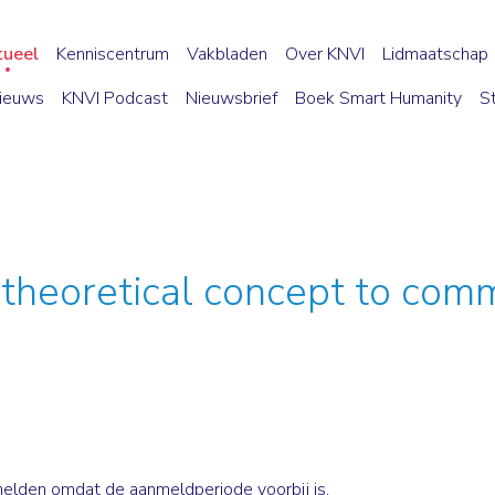
tueel
Kenniscentrum
Vakbladen
Over KNVI
Lidmaatschap
ieuws
KNVI Podcast
Nieuwsbrief
Boek Smart Humanity
S
heoretical concept to comm
melden omdat de aanmeldperiode voorbij is.