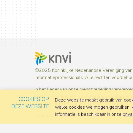
©2025 Koninklijke Nederlandse Vereniging van
Informatieprofessionals. Alle rechten voorbeho
In het kader van onze dienstverlening verwerken
persoonsgegevens. In onze
privacyverklaring
i
COOKIES OP
Deze website maakt gebruik van cooki
over hoe wij met persoonsgegevens omgaan.
DEZE WEBSITE
welke cookies we mogen gebruiken, ka
informatie is beschikbaar in onze
priva
Over ons
Contact