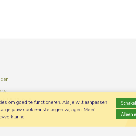
uden.
 wij
nformeren wij je
es om goed te functioneren. Als je wilt aanpassen
Schakel 
n je jouw cookie-instellingen wijzigen. Meer
Alleen 
cyverklaring
.