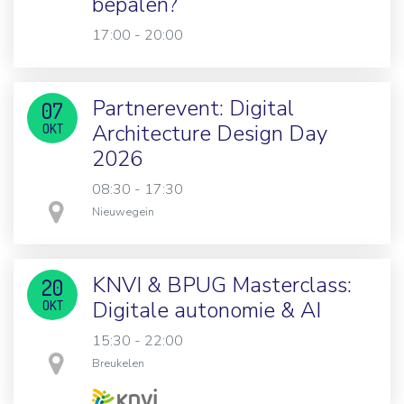
bepalen?
17:00 - 20:00
Partnerevent: Digital
07
Architecture Design Day
OKT
2026
08:30 - 17:30
in
Nieuwegein
KNVI & BPUG Masterclass:
20
Digitale autonomie & AI
OKT
15:30 - 22:00
in
Breukelen