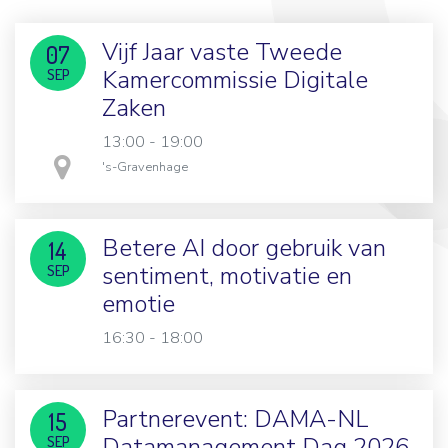
Vijf Jaar vaste Tweede
07
Kamercommissie Digitale
SEP
Zaken
13:00 - 19:00
in
's-Gravenhage
Betere AI door gebruik van
14
sentiment, motivatie en
SEP
emotie
16:30 - 18:00
Partnerevent: DAMA-NL
15
Datamanagement Dag 2026
SEP