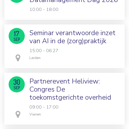
10:00 - 18:00
Seminar verantwoorde inzet
17
van AI in de (zorg)praktijk
SEP
15:00 - 06:27
in
Leiden
Partnerevent Heliview:
30
Congres De
SEP
toekomstgerichte overheid
09:00 - 17:00
in
Vianen