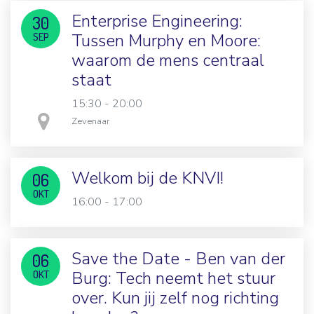
Enterprise Engineering:
30
Tussen Murphy en Moore:
SEP
waarom de mens centraal
staat
15:30 - 20:00
in
Zevenaar
Welkom bij de KNVI!
06
OKT
16:00 - 17:00
Save the Date - Ben van der
06
Burg: Tech neemt het stuur
OKT
over. Kun jij zelf nog richting