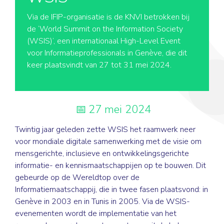
Via de IFIP-organisatie is de KNVI betrokken bij
de ‘World Summit on the Information Society
(WSIS)’, een internationaal High-Level Event
voor Informatieprofessionals in Genève, die dit
keer plaatsvindt van 27 tot 31 mei 2024.
27 mei 2024
Twintig jaar geleden zette WSIS het raamwerk neer
voor mondiale digitale samenwerking met de visie om
mensgerichte, inclusieve en ontwikkelingsgerichte
informatie- en kennismaatschappijen op te bouwen. Dit
gebeurde op de Wereldtop over de
Informatiemaatschappij, die in twee fasen plaatsvond: in
Genève in 2003 en in Tunis in 2005. Via de WSIS-
evenementen wordt de implementatie van het