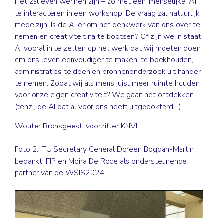
Het zal even wennen zijn – zo met een ‘menselijke’ AI
te interacteren in een workshop. De vraag zal natuurlijk
mede zijn: Is de AI er om het denkwerk van ons over te
nemen en creativiteit na te bootsen? Of zijn we in staat
AI vooral in te zetten op het werk dat wij moeten doen
om ons leven eenvoudiger te maken, te boekhouden,
administraties te doen en bronnenonderzoek uit handen
te nemen. Zodat wij als mens juist meer ruimte houden
voor onze eigen creativiteit? We gaan het ontdekken
(tenzij de AI dat al voor ons heeft uitgedokterd…).
Wouter Bronsgeest, voorzitter KNVI
Foto 2: ITU Secretary General Doreen Bogdan-Martin
bedankt IFIP en Moira De Roce als ondersteunende
partner van de WSIS2024.