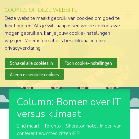
COOKIES OP DEZE WEBSITE
D
Deze website maakt gebruik van cookies om goed te
functioneren. Als je wilt aanpassen welke cookies we
mogen gebruiken, kan je jouw cookie-instellingen
wijzigen. Meer informatie is beschikbaar in onze
privacyverklaring
.
Schakel alle cookies in
Toon cookie-instellingen
Alleen essentiële cookies
Column: Bomen over IT
versus klimaat
Eind maart - Toronto – Sheraton hotel. In een van
conferentieruimtes zitten IFIP