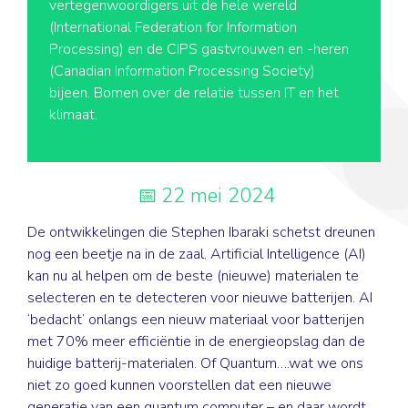
vertegenwoordigers uit de hele wereld
(International Federation for Information
Processing) en de CIPS gastvrouwen en -heren
(Canadian Information Processing Society)
bijeen. Bomen over de relatie tussen IT en het
klimaat.
22 mei 2024
De ontwikkelingen die Stephen Ibaraki schetst dreunen
nog een beetje na in de zaal. Artificial Intelligence (AI)
kan nu al helpen om de beste (nieuwe) materialen te
selecteren en te detecteren voor nieuwe batterijen. AI
‘bedacht’ onlangs een nieuw materiaal voor batterijen
met 70% meer efficiëntie in de energieopslag dan de
huidige batterij-materialen. Of Quantum….wat we ons
niet zo goed kunnen voorstellen dat een nieuwe
generatie van een quantum computer – en daar wordt