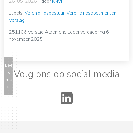
26-05-2026
-
door
KNVI
Labels:
Verenigingsbestuur
,
Verenigingsdocumenten
,
Verslag
251106 Verslag Algemene Ledenvergadering 6
november 2025
Lee
Volg ons op social media
s
me
er
LinkedIn