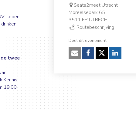
Seats2meet Utrecht
Moreelsepark 65
KNVI-leden
3511 EP UTRECHT
e drinken
Routebeschrijving
Deel dit evenement:
Verzenden
Facebook
Twitter
Linked
 de twee
van
jk Kennis
om 19.00