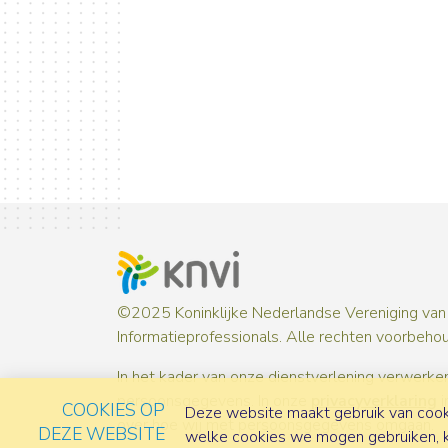
©2025 Koninklijke Nederlandse Vereniging van
Informatieprofessionals. Alle rechten voorbeho
In het kader van onze dienstverlening verwerken
persoonsgegevens. In onze
privacyverklaring
i
COOKIES OP
Deze website maakt gebruik van cooki
over hoe wij met persoonsgegevens omgaan.
DEZE WEBSITE
welke cookies we mogen gebruiken, ka