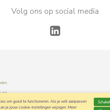
Volg ons op social media
LinkedIn
uden.
 wij
nformeren wij je
es om goed te functioneren. Als je wilt aanpassen
Schakel 
n je jouw cookie-instellingen wijzigen. Meer