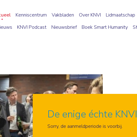
tueel
Kenniscentrum
Vakbladen
Over KNVI
Lidmaatschap
ieuws
KNVI Podcast
Nieuwsbrief
Boek Smart Humanity
S
De enige échte KNVI
Aanmelden
Sorry, de aanmeldperiode is voorbij.