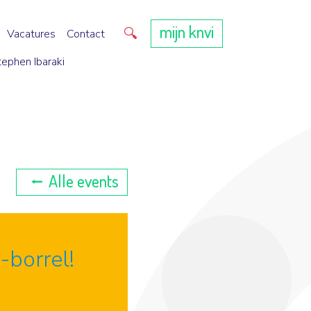
mijn knvi
Direct zoeken
Vacatures
Contact
tephen Ibaraki
Alle events
-borrel!