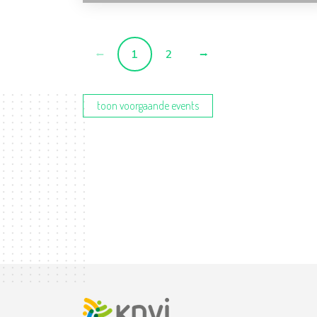
1
2
toon voorgaande events