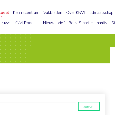
tueel
Kenniscentrum
Vakbladen
Over KNVI
Lidmaatschap
ieuws
KNVI Podcast
Nieuwsbrief
Boek Smart Humanity
S
zoeken