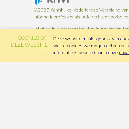
©2025 Koninklijke Nederlandse Vereniging van
Informatieprofessionals. Alle rechten voorbeho
In het kader van onze dienstverlening verwerken
persoonsgegevens. In onze
privacyverklaring
i
COOKIES OP
Deze website maakt gebruik van cooki
over hoe wij met persoonsgegevens omgaan.
DEZE WEBSITE
welke cookies we mogen gebruiken, ka
informatie is beschikbaar in onze
priva
Over ons
Contact