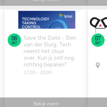
Save the Date - Ben
06
07
OKT
van der Burg: Tech
OKT
neemt het stuur
over. Kun jij zelf nog
richting bepalen?
17:00 - 20:00
Bekijk event