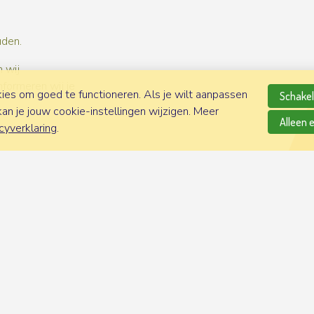
uden.
 wij
nformeren wij je
es om goed te functioneren. Als je wilt aanpassen
Schakel 
n je jouw cookie-instellingen wijzigen. Meer
Alleen 
cyverklaring
.