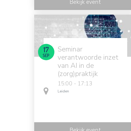
Bekijk event
Seminar
17
SEP
verantwoorde inzet
van AI in de
(zorg)praktijk
15:00 - 17:13
in
Leiden
Bekijk event