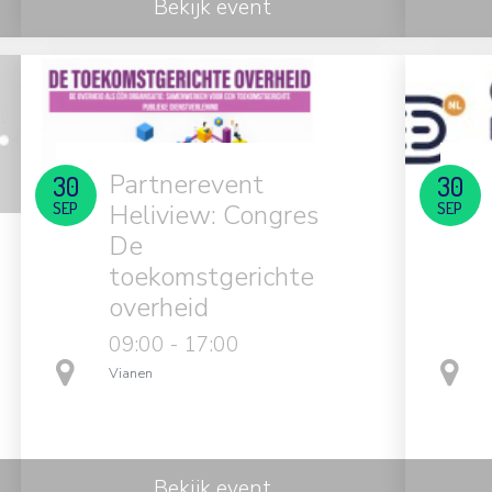
Bekijk event
Partnerevent
30
30
SEP
Heliview: Congres
SEP
De
toekomstgerichte
overheid
09:00 - 17:00
in
Vianen
Bekijk event