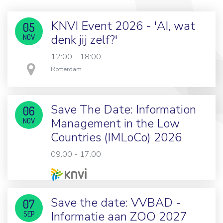
KNVI Event 2026 - 'AI, wat
05
denk jij zelf?'
NOV
12:00 - 18:00
in
Rotterdam
Save The Date: Information
06
Management in the Low
NOV
Countries (IMLoCo) 2026
09:00 - 17:00
Save the date: VVBAD -
07
Informatie aan ZOO 2027
SEP