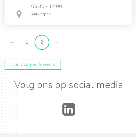
08:30 - 17:00
in
Antwerpen
1
2
toon voorgaande events
Volg ons op social media
LinkedIn